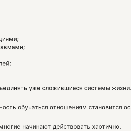
циями;
равмами;
лей;
ъединять уже сложившиеся системы жизни
ность обучаться отношениям становится ос
многие начинают действовать хаотично.