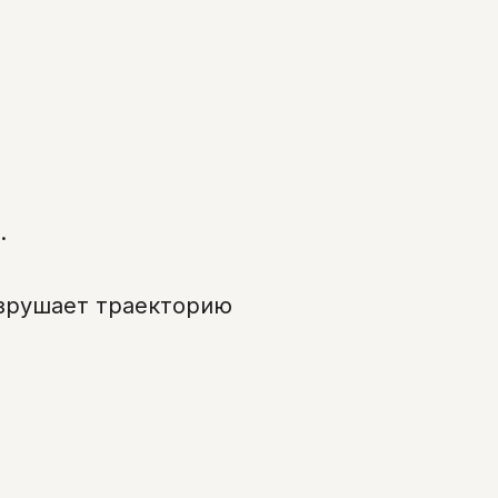
.
азрушает траекторию